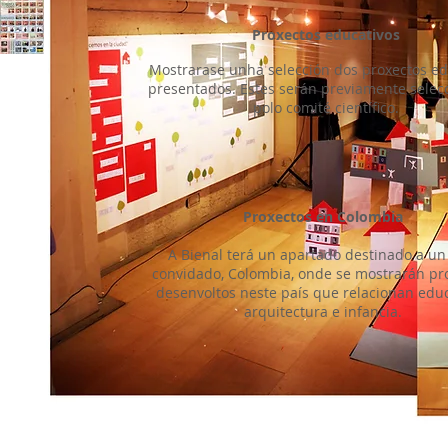
Proxectos educativos
Mostrarase unha selección dos proxectos ed
presentados. Estes serán previamente selec
polo comité científico.
Proxectos en Colombia
A Bienal terá un apartado destinado a un
convidado, Colombia, onde se mostrarán pr
desenvoltos neste país que relacionan edu
arquitectura e infancia.